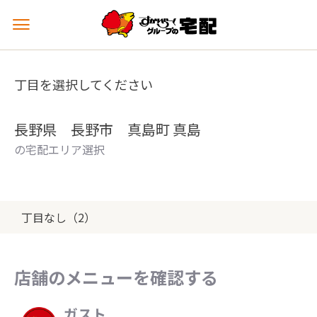
メ
ニ
ュ
ー
丁目を選択してください
を
開
く
長野県 長野市 真島町 真島
の宅配エリア選択
丁目なし（2）
店舗のメニューを確認する
ガスト