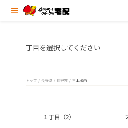
メ
ニ
ュ
ー
を
開
丁目を選択してください
く
トップ
長野県
長野市
三本柳西
１丁目（2）