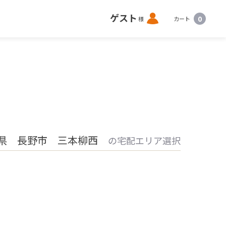
ロ
ゲスト
0
様
カート
グ
イ
ン
県 長野市 三本柳西
の宅配エリア選択