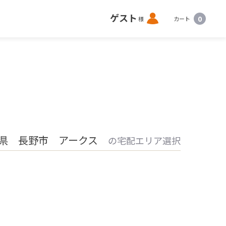
ロ
ゲスト
0
様
カート
グ
イ
ン
県 長野市 アークス
の宅配エリア選択