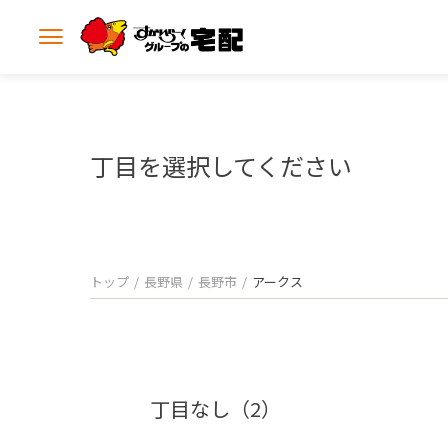
メ
ニ
ュ
ー
を
開
丁目を選択してください
く
トップ
長野県
長野市
アークス
丁目なし（2）