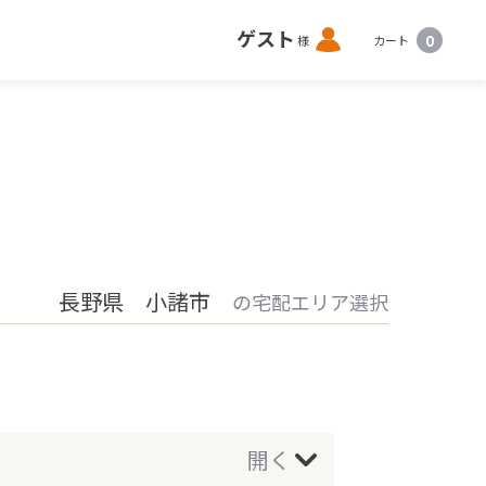
ロ
ゲスト
0
様
カート
グ
イ
ン
長野県 小諸市
の宅配エリア選択
開く