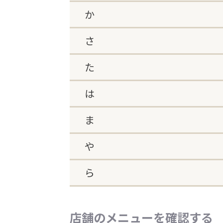
か
さ
た
は
ま
や
ら
店舗のメニューを確認する