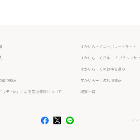
問
すかいらーくコーポレートサイト
法
すかいらーくグループ ブランドサ
すかいらーくのお持ち帰り
の取り組み
すかいらーくの採用情報
ビリティ法」による産地情報について
記事一覧
プラ