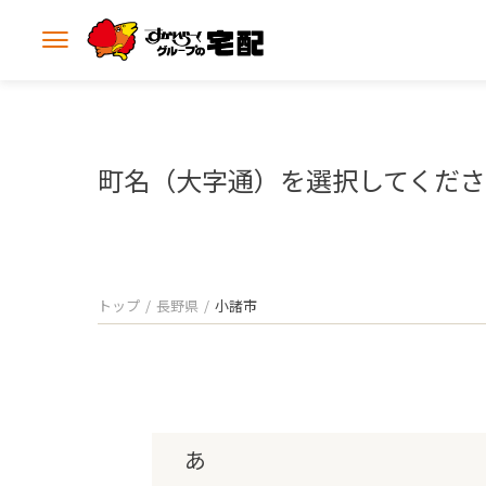
メ
ニ
ュ
ー
を
開
町名（大字通）を選択してくだ
く
トップ
長野県
小諸市
あ