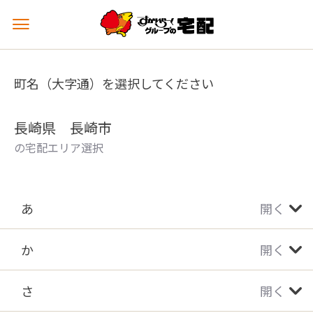
メ
ニ
ュ
ー
町名（大字通）を選択してください
を
開
く
長崎県 長崎市
の宅配エリア選択
あ
開く
か
開く
さ
開く