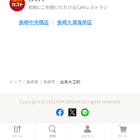
気軽にご利用いただけるCafeレストラン
長崎中央橋店
長崎大浦海岸店
トップ
長崎県
長崎市
出来大工町
Copyright © SKYLARK GROUP All rights reserved.
ホ
検
ロ
カ
ー
索
グ
ー
ホーム
検索
ログイン
カート