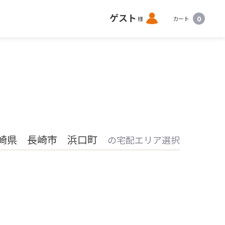
ロ
ゲスト
0
様
カート
グ
イ
ン
崎県 長崎市 浜口町
の宅配エリア選択