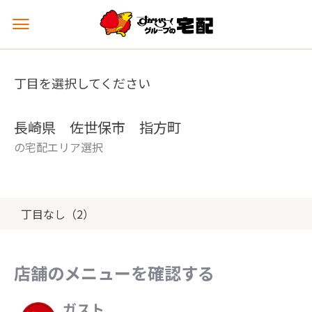
メ
ニ
ュ
ー
丁目を選択してください
を
開
く
長崎県 佐世保市 指方町
の宅配エリア選択
丁目なし（2）
店舗のメニューを確認する
ガスト