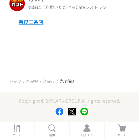
気軽にご利用いただけるCafeレストラン
奈良三条店
トップ
奈良県
奈良市
光明院町
Copyright © SKYLARK GROUP All rights reserved.
ホ
検
ロ
カ
ー
索
グ
ー
ホーム
検索
ログイン
カート