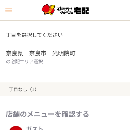
メ
ニ
ュ
ー
丁目を選択してください
を
開
く
奈良県 奈良市 光明院町
の宅配エリア選択
丁目なし（1）
店舗のメニューを確認する
ガスト