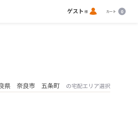
ロ
ゲスト
0
様
カート
グ
イ
ン
良県 奈良市 五条町
の宅配エリア選択