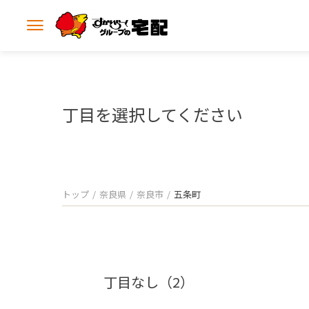
メ
ニ
ュ
ー
を
開
丁目を選択してください
く
トップ
奈良県
奈良市
五条町
丁目なし（2）