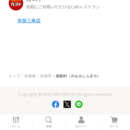
気軽にご利用いただけるCafeレストラン
奈良三条店
トップ
奈良県
奈良市
南新町（みなみしんまち）
Copyright © SKYLARK GROUP All rights reserved.
ホ
検
ロ
カ
ー
索
グ
ー
ホーム
検索
ログイン
カート