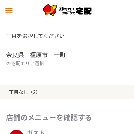
メ
ニ
ュ
ー
丁目を選択してください
を
開
く
奈良県 橿原市 一町
の宅配エリア選択
丁目なし（2）
店舗のメニューを確認する
ガスト