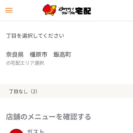
メ
ニ
ュ
ー
丁目を選択してください
を
開
く
奈良県 橿原市 飯高町
の宅配エリア選択
丁目なし（2）
店舗のメニューを確認する
ガスト