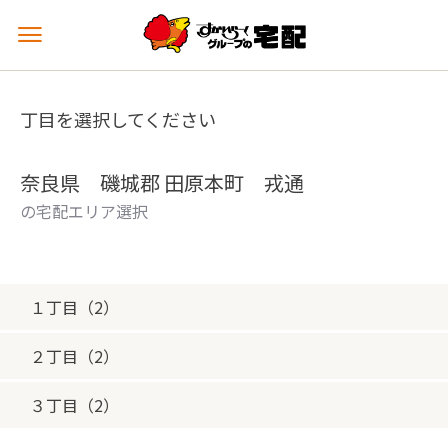
メ
ニ
ュ
ー
丁目を選択してください
を
開
く
奈良県 磯城郡 田原本町 戎通
の宅配エリア選択
１丁目（2）
２丁目（2）
３丁目（2）