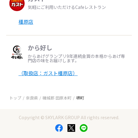
気軽にご利用いただけるCafeレストラン
橿原店
から好し
からあげグランプリ9年連続金賞の本格からあげ専
門店の味をお届けします。
（取扱店：ガスト橿原店）
トップ
奈良県
磯城郡 田原本町
堺町
Copyright © SKYLARK GROUP All rights reserved.