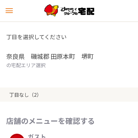
メ
ニ
ュ
ー
丁目を選択してください
を
開
く
奈良県 磯城郡 田原本町 堺町
の宅配エリア選択
丁目なし（2）
店舗のメニューを確認する
ガスト