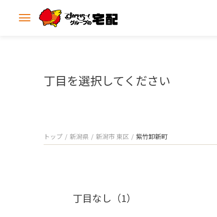
メ
ニ
ュ
ー
を
開
丁目を選択してください
く
トップ
新潟県
新潟市 東区
紫竹卸新町
丁目なし（1）