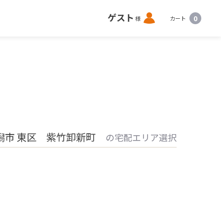
ロ
ゲスト
0
様
カート
グ
イ
ン
潟市 東区 紫竹卸新町
の宅配エリア選択