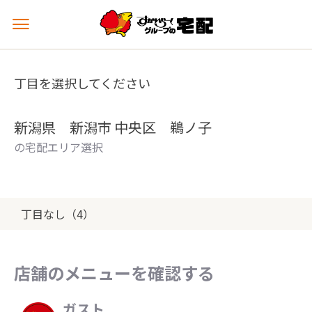
メ
ニ
ュ
ー
丁目を選択してください
を
開
く
新潟県 新潟市 中央区 鵜ノ子
の宅配エリア選択
丁目なし（4）
店舗のメニューを確認する
ガスト