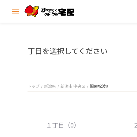
メ
ニ
ュ
ー
を
開
丁目を選択してください
く
トップ
新潟県
新潟市 中央区
関屋松波町
１丁目（0）