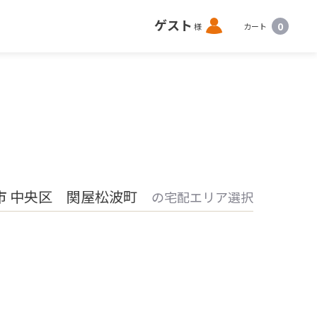
ロ
ゲスト
0
様
カート
グ
イ
ン
市 中央区 関屋松波町
の宅配エリア選択