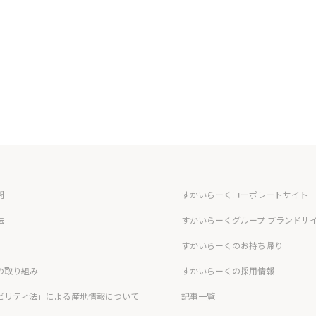
問
すかいらーくコーポレートサイト
法
すかいらーくグループ ブランドサ
すかいらーくのお持ち帰り
の取り組み
すかいらーくの採用情報
ビリティ法」による産地情報について
記事一覧