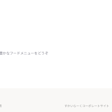
ィ豊かなフードメニューをどうぞ
問
すかいらーくコーポレートサイト