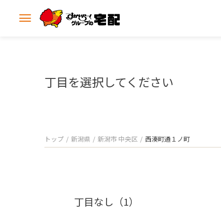
メ
ニ
ュ
ー
を
開
丁目を選択してください
く
トップ
新潟県
新潟市 中央区
西湊町通１ノ町
丁目なし（1）