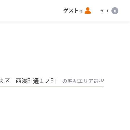
ロ
ゲスト
0
様
カート
グ
イ
ン
中央区 西湊町通１ノ町
の宅配エリア選択