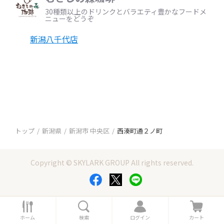
30種類以上のドリンクとバラエティ豊かなフードメ
ニューをどうぞ
新潟八千代店
トップ
新潟県
新潟市 中央区
西湊町通２ノ町
Copyright © SKYLARK GROUP All rights reserved.
ホ
検
ロ
カ
ー
索
グ
ー
ホーム
検索
ログイン
カート