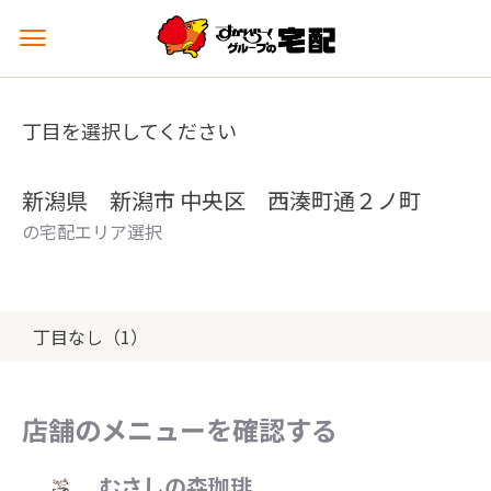
メ
ニ
ュ
ー
丁目を選択してください
を
開
く
新潟県 新潟市 中央区 西湊町通２ノ町
の宅配エリア選択
丁目なし（1）
店舗のメニューを確認する
むさしの森珈琲