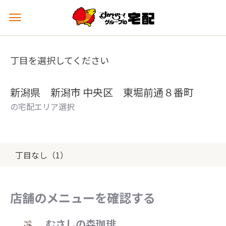
メ
ニ
ュ
ー
丁目を選択してください
を
開
く
新潟県 新潟市 中央区 東堀前通８番町
の宅配エリア選択
丁目なし（1）
店舗のメニューを確認する
むさしの森珈琲