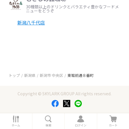
30種類以上のドリンクとバラエティ豊かなフードメ
ニューをどうぞ
新潟八千代店
トップ
新潟県
新潟市 中央区
東堀前通８番町
Copyright © SKYLARK GROUP All rights reserved.
ホ
検
ロ
カ
ー
索
グ
ー
ホーム
検索
ログイン
カート