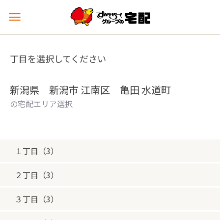
メ
ニ
ュ
ー
丁目を選択してください
を
開
く
新潟県 新潟市 江南区 亀田 水道町
の宅配エリア選択
１丁目（3）
２丁目（3）
３丁目（3）