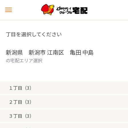
メ
ニ
ュ
ー
丁目を選択してください
を
開
く
新潟県 新潟市 江南区 亀田 中島
の宅配エリア選択
１丁目（3）
２丁目（3）
３丁目（3）