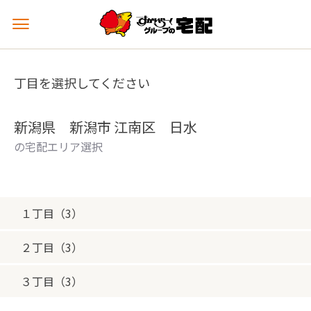
メ
ニ
ュ
ー
丁目を選択してください
を
開
く
新潟県 新潟市 江南区 日水
の宅配エリア選択
１丁目（3）
２丁目（3）
３丁目（3）