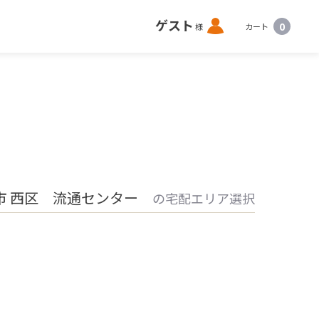
ロ
ゲスト
0
様
カート
グ
イ
ン
市 西区 流通センター
の宅配エリア選択