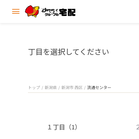
メ
ニ
ュ
ー
を
開
丁目を選択してください
く
トップ
新潟県
新潟市 西区
流通センター
１丁目（1）