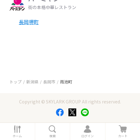
街の本格中華レストラン
長岡堺町
トップ
新潟県
長岡市
雨池町
Copyright © SKYLARK GROUP All rights reserved.
ホ
検
ロ
カ
ー
索
グ
ー
ホーム
検索
ログイン
カート