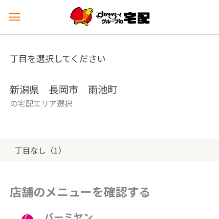
メ
ニ
ュ
ー
丁目を選択してください
を
開
く
新潟県 長岡市 雨池町
の宅配エリア選択
丁目なし（1）
店舗のメニューを確認する
バーミヤン