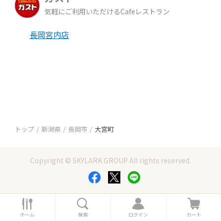
気軽にご利用いただけるCafeレストラン
長岡宮内店
トップ
新潟県
長岡市
大宮町
Copyright © SKYLARK GROUP All rights reserved.
ホ
検
ロ
カ
ー
索
グ
ー
ホーム
検索
ログイン
カート