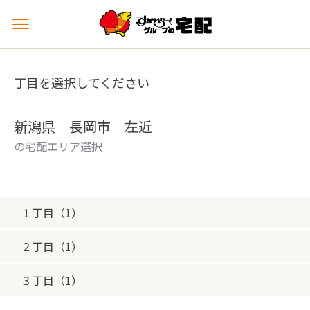
メ
ニ
ュ
ー
丁目を選択してください
を
開
く
新潟県 長岡市 左近
の宅配エリア選択
１丁目（1）
２丁目（1）
３丁目（1）