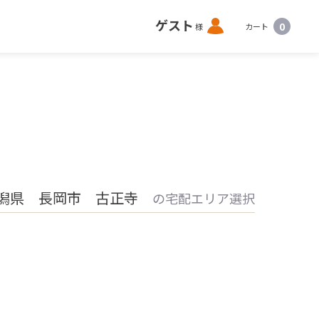
ロ
ゲスト
0
様
カート
グ
イ
ン
潟県 長岡市 古正寺
の宅配エリア選択