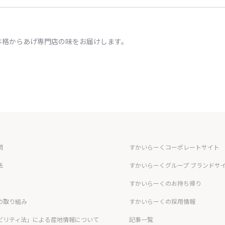
本格からあげ専門店の味をお届けします。
問
すかいらーくコーポレートサイト
法
すかいらーくグループ ブランドサ
すかいらーくのお持ち帰り
の取り組み
すかいらーくの採用情報
ビリティ法」による産地情報について
記事一覧