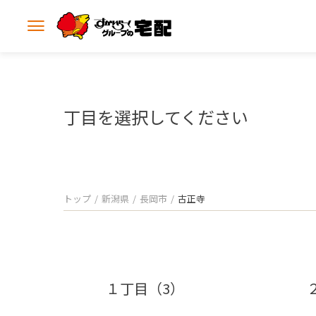
メ
ニ
ュ
ー
を
開
丁目を選択してください
く
トップ
新潟県
長岡市
古正寺
１丁目（3）