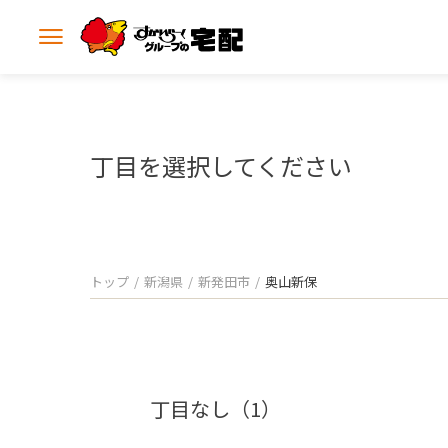
メ
ニ
ュ
ー
を
開
丁目を選択してください
く
トップ
新潟県
新発田市
奥山新保
丁目なし（1）