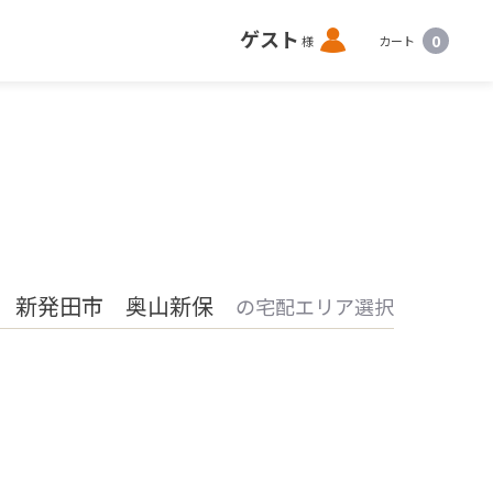
ロ
ゲスト
0
様
カート
グ
イ
ン
 新発田市 奥山新保
の宅配エリア選択