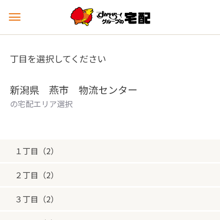
メ
ニ
ュ
ー
丁目を選択してください
を
開
く
新潟県 燕市 物流センター
の宅配エリア選択
１丁目（2）
２丁目（2）
３丁目（2）