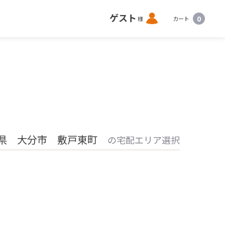
ロ
ゲスト
0
様
カート
グ
イ
ン
県 大分市 敷戸東町
の宅配エリア選択