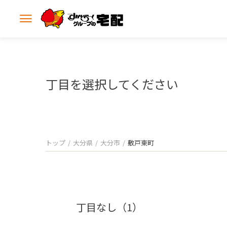
メ
ニ
ュ
ー
を
開
丁目を選択してください
く
トップ
大分県
大分市
敷戸東町
丁目なし（1）