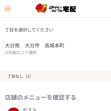
メ
ニ
ュ
ー
丁目を選択してください
を
開
く
大分県 大分市 高城本町
の宅配エリア選択
丁目なし（3）
店舗のメニューを確認する
ガスト