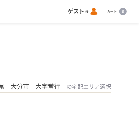
ロ
ゲスト
0
様
カート
グ
イ
ン
県 大分市 大字常行
の宅配エリア選択