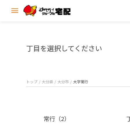
メ
ニ
ュ
ー
を
開
丁目を選択してください
く
トップ
大分県
大分市
大字常行
常行（2）