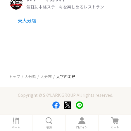
気軽に本格ステーキを楽しめるレストラン
東大分店
トップ
大分県
大分市
大字西明野
Copyright © SKYLARK GROUP All rights reserved.
ホ
検
ロ
カ
ー
索
グ
ー
ホーム
検索
ログイン
カート