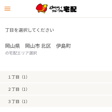
メ
ニ
ュ
ー
丁目を選択してください
を
開
く
岡山県 岡山市 北区 伊島町
の宅配エリア選択
１丁目（1）
２丁目（1）
３丁目（1）