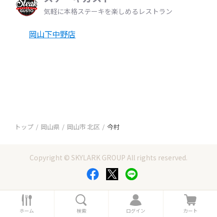
気軽に本格ステーキを楽しめるレストラン
岡山下中野店
トップ
岡山県
岡山市 北区
今村
Copyright © SKYLARK GROUP All rights reserved.
ホ
検
ロ
カ
ー
索
グ
ー
ホーム
検索
ログイン
カート