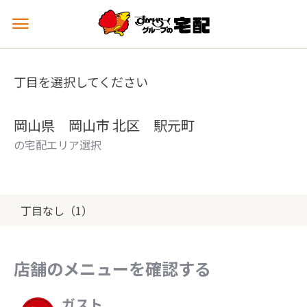
メ
ニ
ュ
ー
丁目を選択してください
を
開
く
岡山県 岡山市 北区 駅元町
の宅配エリア選択
丁目なし（1）
店舗のメニューを確認する
ガスト