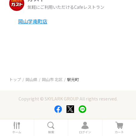
気軽にご利用いただけるCafeレストラン
岡山学南町店
トップ
岡山県
岡山市 北区
駅元町
Copyright © SKYLARK GROUP All rights reserved.
ホ
検
ロ
カ
ー
索
グ
ー
ホーム
検索
ログイン
カート