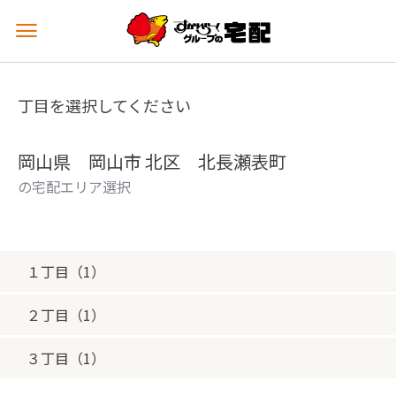
メ
ニ
ュ
ー
丁目を選択してください
を
開
く
岡山県 岡山市 北区 北長瀬表町
の宅配エリア選択
１丁目（1）
２丁目（1）
３丁目（1）