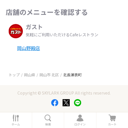
店舗のメニューを確認する
ガスト
気軽にご利用いただけるCafeレストラン
岡山野殿店
トップ
岡山県
岡山市 北区
北長瀬表町
Copyright © SKYLARK GROUP All rights reserved.
ホ
検
ロ
カ
ー
索
グ
ー
ホーム
検索
ログイン
カート