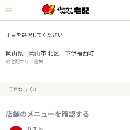
メ
ニ
ュ
ー
丁目を選択してください
を
開
く
岡山県 岡山市 北区 下伊福西町
の宅配エリア選択
丁目なし（1）
店舗のメニューを確認する
ガスト