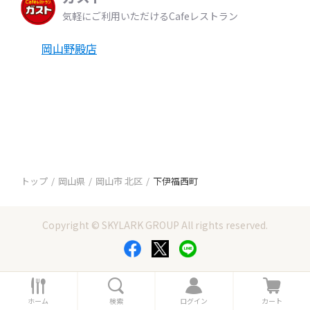
気軽にご利用いただけるCafeレストラン
岡山野殿店
トップ
岡山県
岡山市 北区
下伊福西町
Copyright © SKYLARK GROUP All rights reserved.
ホ
検
ロ
カ
ー
索
グ
ー
ホーム
検索
ログイン
カート