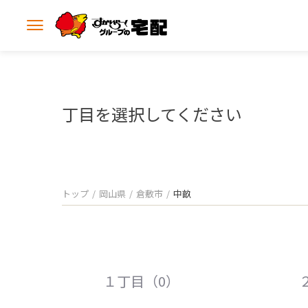
メ
ニ
ュ
ー
を
開
丁目を選択してください
く
トップ
岡山県
倉敷市
中畝
１丁目（0）