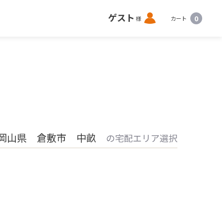
ロ
ゲスト
0
様
カート
グ
イ
ン
岡山県 倉敷市 中畝
の宅配エリア選択