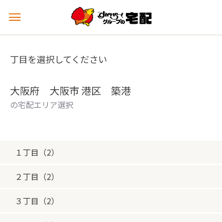
メ
ニ
ュ
ー
丁目を選択してください
を
開
く
大阪府 大阪市 港区 築港
の宅配エリア選択
１丁目（2）
２丁目（2）
３丁目（2）