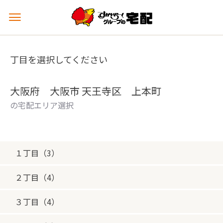
メ
ニ
ュ
ー
丁目を選択してください
を
開
く
大阪府 大阪市 天王寺区 上本町
の宅配エリア選択
１丁目（3）
２丁目（4）
３丁目（4）