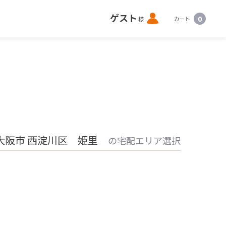
ロ
ゲスト
0
様
カート
グ
イ
ン
大阪市 西淀川区 姫里
の宅配エリア選択