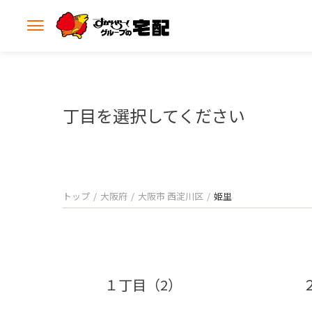
メ
ニ
ュ
ー
を
開
丁目を選択してください
く
トップ
大阪府
大阪市 西淀川区
姫里
１丁目（2）