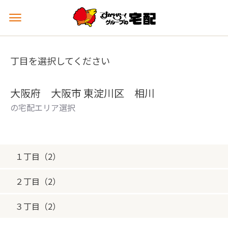
メ
ニ
ュ
ー
丁目を選択してください
を
開
く
大阪府 大阪市 東淀川区 相川
の宅配エリア選択
１丁目（2）
２丁目（2）
３丁目（2）