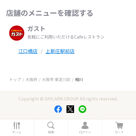
店舗のメニューを確認する
ガスト
気軽にご利用いただけるCafeレストラン
江口橋店
上新庄駅前店
トップ
大阪府
大阪市 東淀川区
相川
Copyright © SKYLARK GROUP All rights reserved.
ホ
検
ロ
カ
ー
索
グ
ー
ホーム
検索
ログイン
カート