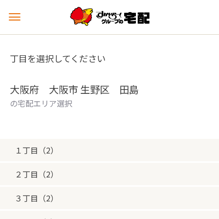
メ
ニ
ュ
ー
丁目を選択してください
を
開
く
大阪府 大阪市 生野区 田島
の宅配エリア選択
１丁目（2）
２丁目（2）
３丁目（2）