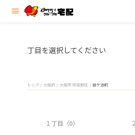
メ
ニ
ュ
ー
を
開
丁目を選択してください
く
トップ
大阪府
大阪市 阿倍野区
桃ケ池町
１丁目（0）