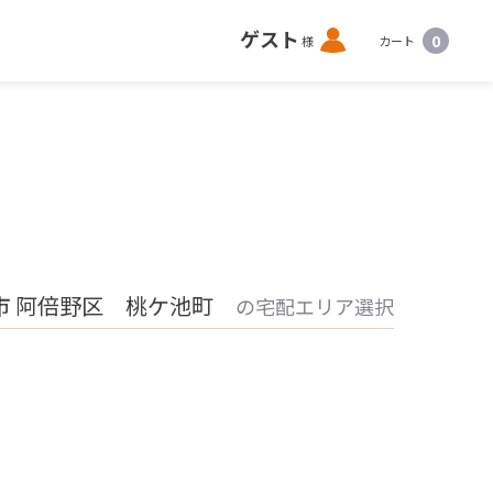
ロ
ゲスト
0
様
カート
グ
イ
ン
市 阿倍野区 桃ケ池町
の宅配エリア選択