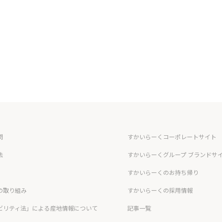
問
すかいらーくコーポレートサイト
法
すかいらーくグループ ブランドサ
すかいらーくのお持ち帰り
の取り組み
すかいらーくの採用情報
ビリティ法」による産地情報について
記事一覧