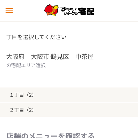
メ
ニ
ュ
ー
丁目を選択してください
を
開
く
大阪府 大阪市 鶴見区 中茶屋
の宅配エリア選択
１丁目（2）
２丁目（2）
店舗のメニューを確認する