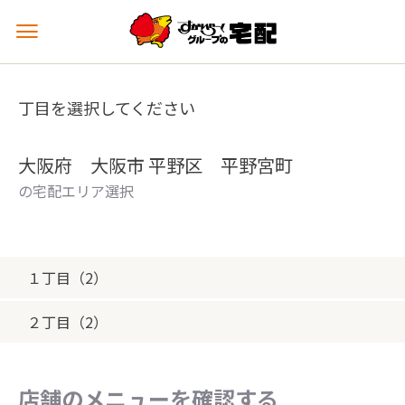
メ
ニ
ュ
ー
丁目を選択してください
を
開
く
大阪府 大阪市 平野区 平野宮町
の宅配エリア選択
１丁目（2）
２丁目（2）
店舗のメニューを確認する