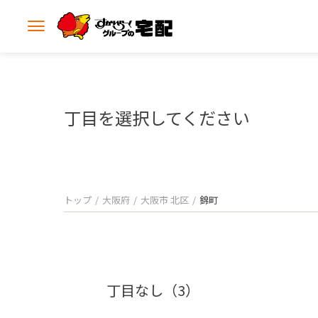
メ
ニ
ュ
ー
を
開
丁目を選択してください
く
トップ
大阪府
大阪市 北区
錦町
丁目なし（3）