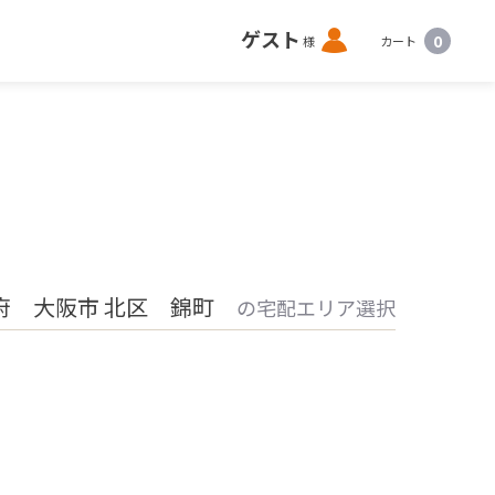
ロ
ゲスト
0
様
カート
グ
イ
ン
府 大阪市 北区 錦町
の宅配エリア選択